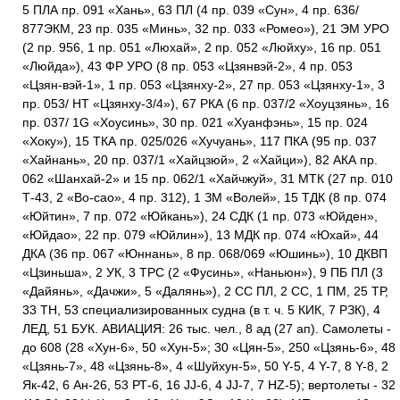
5 ПЛА пр. 091 «Хань», 63 ПЛ (4 пр. 039 «Сун», 4 пр. 636/
877ЭКМ, 23 пр. 035 «Минь», 32 пр. 033 «Ромео»), 21 ЭМ УРО
(2 пр. 956, 1 пр. 051 «Люхай», 2 пр. 052 «Люйху», 16 пр. 051
«Люйда»), 43 ФР УРО (8 пр. 053 «Цзянвэй-2», 4 пр. 053
«Цзян-вэй-1», 1 пр. 053 «Цзянху-2», 27 пр. 053 «Цзянху-1», 3
пр. 053/ НТ «Цзянху-3/4»), 67 РКА (6 пр. 037/2 «Хоуцзянь», 16
пр. 037/ 1G «Хоусинь», 30 пр. 021 «Хуанфэнь», 15 пр. 024
«Хоку»), 15 ТКА пр. 025/026 «Хучуань», 117 ПКА (95 пр. 037
«Хайнань», 20 пр. 037/1 «Хайцзюй», 2 «Хайци»), 82 АКА пр.
062 «Шанхай-2» и 15 пр. 062/1 «Хайчжуй», 31 МТК (27 пр. 010
Т-43, 2 «Во-сао», 4 пр. 312), 1 ЗМ «Волей», 15 ТДК (8 пр. 074
«Юйтин», 7 пр. 072 «Юйкань»), 24 СДК (1 пр. 073 «Юйден»,
«Юйдао», 22 пр. 079 «Юйлин»), 13 МДК пр. 074 «Юхай», 44
ДКА (36 пр. 067 «Юннань», 8 пр. 068/069 «Юшинь»), 10 ДКВП
«Цзиньша», 2 УК, 3 ТРС (2 «Фусинь», «Наньюн»), 9 ПБ ПЛ (3
«Дайянь», «Дачжи», 5 «Далянь»), 2 СС ПЛ, 2 СС, 1 ПМ, 25 ТР,
33 ТН, 53 специализированных судна (в т. ч. 5 КИК, 7 РЗК), 4
ЛЕД, 51 БУК. АВИАЦИЯ: 26 тыс. чел., 8 ад (27 ап). Самолеты -
до 608 (28 «Хун-6», 50 «Хун-5»; 30 «Цян-5», 250 «Цзянь-6», 48
«Цзянь-7», 48 «Цзянь-8», 4 «Шуйхун-5», 50 Y-5, 4 Y-7, 8 Y-8, 2
Як-42, 6 Ан-26, 53 РТ-6, 16 JJ-6, 4 JJ-7, 7 HZ-5); вертолеты - 32