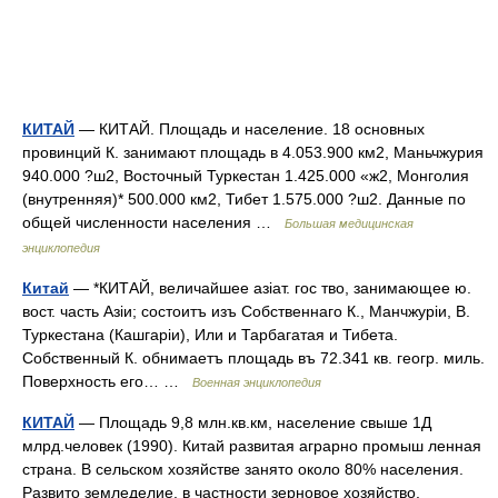
КИТАЙ
— КИТАЙ. Площадь и население. 18 основных
провинций К. занимают площадь в 4.053.900 км2, Маньчжурия
940.000 ?ш2, Восточный Туркестан 1.425.000 «ж2, Монголия
(внутренняя)* 500.000 км2, Тибет 1.575.000 ?ш2. Данные по
общей численности населения …
Большая медицинская
энциклопедия
Китай
— *КИТАЙ, величайшее азіат. гос тво, занимающее ю.
вост. часть Азіи; состоитъ изъ Собственнаго К., Манчжуріи, В.
Туркестана (Кашгаріи), Или и Тарбагатая и Тибета.
Собственный К. обнимаетъ площадь въ 72.341 кв. геогр. миль.
Поверхность его… …
Военная энциклопедия
КИТАЙ
— Площадь 9,8 млн.кв.км, население свыше 1Д
млрд.человек (1990). Китай развитая аграрно промыш ленная
страна. В сельском хозяйстве занято около 80% населения.
Развито земледелие, в частности зерновое хозяйство.