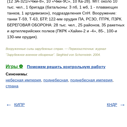
(12 ЗА-321/«Чжи-8», 10 «Чжи-9С», 10 Ка-28). МП: около 10
тыс. чел., 1 бригада (батальоны: 3 пб, 1 мб, 1 - плавающих
танков, 1 артдивизион), подразделения СпН. Вооружение:
танки Т-59, Т-63, БТР, 122-мм орудия ПА, РСЗО, ПТРК, ПЗРК.
БЕРЕГОВАЯ ОБОРОНА: 28 тыс. чел., 25 районов, 35 ракетных
и артиллерийских полков (ПКРК «Хайин-2 и -4», 85-, 100-и
130-мм орудия).
Вооруженные силы зарубежных стран. — Первооисточник: журнал
"Зарубежное военное обозрение"
.
Siegfried von Schornstein
.
2004
.
Игры ⚽
Поможем решить контрольную работу
Синонимы
:
небесная империя
,
поднебесная
,
поднебесная империя
,
страна
КИПР
КНДР